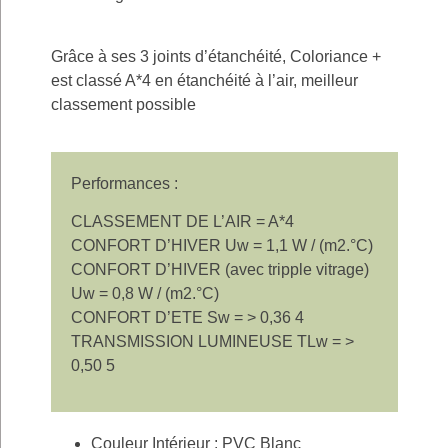
Grâce à ses 3 joints d’étanchéité, Coloriance +
est classé A*4 en étanchéité à l’air, meilleur
classement possible
Performances :
CLASSEMENT DE L’AIR = A*4
CONFORT D’HIVER Uw = 1,1 W / (m2.°C)
CONFORT D’HIVER (avec tripple vitrage)
Uw = 0,8 W / (m2.°C)
CONFORT D’ETE Sw = > 0,36 4
TRANSMISSION LUMINEUSE TLw = >
0,50 5
Couleur Intérieur : PVC Blanc