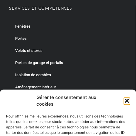
SERVICES ET COMPÉTENCES
Fenêtres
Portes
Volets et stores
Portes de garage et portails
Isolation de combles
Aménagement intérieur
Gérer le consentement aux
cookies
DPS OUVERTURE
Pour offrir les meilleures expériences, nous utilisons des technologies
113 Allée du Petit Anjou
telles que les cookies pour stocker et/ou accéder aux informations des
St Léger des Bois
appareils. Le fait de consentir à ces technologies nous permettra de
traiter des données telles que le comportement de navigation ou les ID
49170 Saint Léger de Linières